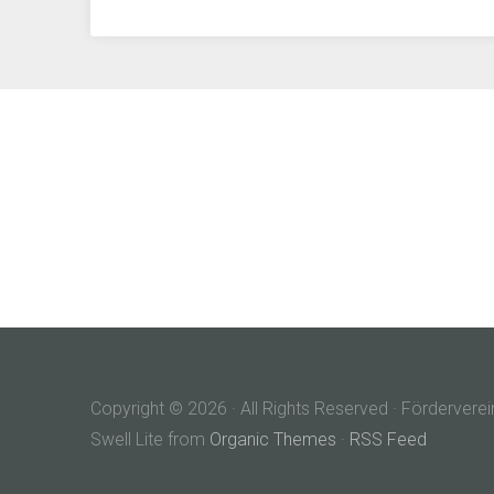
Copyright © 2026 · All Rights Reserved · Förderv
Swell Lite from
Organic Themes
·
RSS Feed